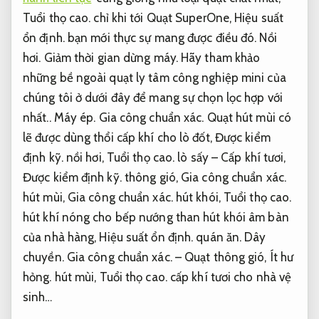
Tuổi thọ cao.
chỉ khi tới Quạt SuperOne,
Hiệu suất
ổn định.
bạn mới thực sự mang được điều đó.
Nồi
hơi.
Giảm thời gian dừng máy.
Hãy tham khảo
những bề ngoài quạt ly tâm công nghiệp mini của
chúng tôi ở dưới đây để mang sự chọn lọc hợp với
nhất..
Máy ép.
Gia công chuẩn xác.
Quạt hút mùi có
lẽ được dùng thổi cấp khí cho lò đốt,
Được kiểm
định kỹ.
nồi hơi,
Tuổi thọ cao.
lò sấy – Cấp khí tươi,
Được kiểm định kỹ.
thông gió,
Gia công chuẩn xác.
hút mùi,
Gia công chuẩn xác.
hút khói,
Tuổi thọ cao.
hút khí nóng cho bếp nướng than hút khói âm bàn
của nhà hàng,
Hiệu suất ổn định.
quán ăn.
Dây
chuyền.
Gia công chuẩn xác.
– Quạt thông gió,
Ít hư
hỏng.
hút mùi,
Tuổi thọ cao.
cấp khí tươi cho nhà vệ
sinh…