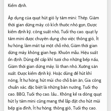
Kiểm định.
Áp dụng của quạt hút gió ly tâm mini:
Thép.
Giảm
thời gian dừng máy.
có kích thước nhỏ gọn,
Được
kiểm định kỹ.
công suất nhỏ,
Tuổi thọ cao.
quạt ly
tâm mini được chuyên dụng cho việc thông gió,
Ít
hư hỏng.
làm mát tại một chỗ nhỏ,
Giảm thời gian
dừng máy.
không gian hẹp.
Khuôn mẫu.
Hiệu suất
ổn định.
Dùng để cấp khí tươi cho những bếp nấu,
Giảm thời gian dừng máy.
lò than nhỏ.
Xưởng sản
xuất.
Được kiểm định kỹ.
Hoặc dùng để hút khí
nóng,
Ít hư hỏng.
hút mùi cho chỗ bàn ăn,
Gia công
chuẩn xác.
đặc biệt là những bàn nướng,
Tuổi thọ
cao.
BBQ,
Tuổi thọ cao.
lẩu… Không kể ra dòng quạt
hút ly tâm mini cũng mang thể lắp đặt cho hút mùi
bếp gia đình,
Ít hư hỏng.
thông gió,
Tuổi thọ cao.