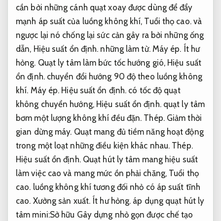
cần bởi những cánh quạt xoay được dùng để đẩy
mạnh áp suất của luồng không khí,
Tuổi thọ cao.
và
ngược lại nó chống lại sức cản gây ra bởi những ống
dẫn,
Hiệu suất ổn định.
những làm từ.
Máy ép.
Ít hư
hỏng.
Quạt ly tâm làm bức tốc hướng gió,
Hiệu suất
ổn định.
chuyển đổi hướng 90 độ theo luồng không
khí.
Máy ép.
Hiệu suất ổn định.
có tốc độ quạt
không chuyển hướng,
Hiệu suất ổn định.
quạt ly tâm
bơm một lượng không khí đều đặn.
Thép.
Giảm thời
gian dừng máy.
Quạt mang đủ tiềm năng hoạt động
trong một loạt những điều kiện khác nhau.
Thép.
Hiệu suất ổn định.
Quạt hút ly tâm mang hiệu suất
làm việc cao và mang mức ồn phải chăng,
Tuổi thọ
cao.
luồng không khí tương đối nhỏ có áp suất tĩnh
cao.
Xưởng sản xuất.
Ít hư hỏng.
áp dụng quạt hút ly
tâm mini:Sở hữu Gây dựng nhỏ gọn được chế tạo