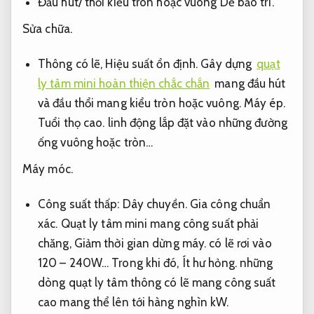
Đầu hút/ thổi kiểu tròn hoặc vuông
Dễ bảo trì.
Sửa chữa.
Thông có lẽ,
Hiệu suất ổn định.
Gây dựng
quạt
ly tâm mini hoàn thiện chắc chắn
mang đầu hút
và đầu thổi mang kiểu tròn hoặc vuông.
Máy ép.
Tuổi thọ cao.
linh động lắp đặt vào những đường
ống vuông hoặc tròn…
Máy móc.
Công suất thấp:
Dây chuyền.
Gia công chuẩn
xác.
Quạt ly tâm mini mang công suất phải
chăng,
Giảm thời gian dừng máy.
có lẽ rơi vào
120 – 240W… Trong khi đó,
Ít hư hỏng.
những
dòng quạt ly tâm thông có lẽ mang công suất
cao mang thể lên tới hàng nghìn kW.