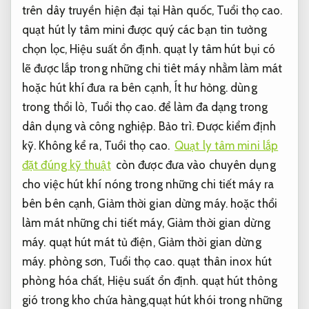
trên dây truyền hiện đại tại Hàn quốc,
Tuổi thọ cao.
quạt hút ly tâm mini được quý các bạn tin tưởng
chọn lọc,
Hiệu suất ổn định.
quạt ly tâm hút bụi có
lẽ được lắp trong những chi tiêt máy nhằm làm mát
hoặc hút khí đưa ra bên cạnh,
Ít hư hỏng.
dùng
trong thổi lò,
Tuổi thọ cao.
để làm đa dạng trong
dân dụng và công nghiệp.
Bảo trì.
Được kiểm định
kỹ.
Không kể ra,
Tuổi thọ cao.
Quạt ly tâm mini lắp
đặt đúng kỹ thuật
còn được đưa vào chuyên dụng
cho việc hút khí nóng trong những chi tiết máy ra
bên bên cạnh,
Giảm thời gian dừng máy.
hoặc thổi
làm mát những chi tiết máy,
Giảm thời gian dừng
máy.
quạt hút mát tủ điện,
Giảm thời gian dừng
máy.
phòng sơn,
Tuổi thọ cao.
quạt thân inox hút
phòng hóa chất,
Hiệu suất ổn định.
quạt hút thông
gió trong kho chứa hàng,quạt hút khói trong những