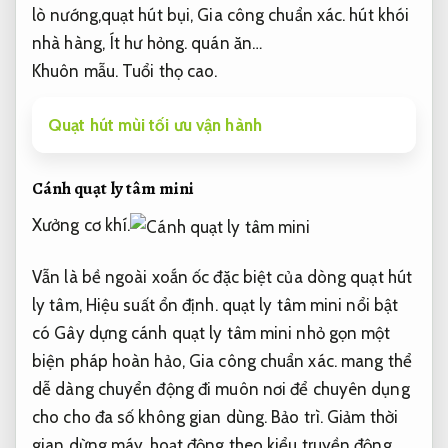
lò nướng,quạt hút bụi,
Gia công chuẩn xác.
hút khói
nhà hàng,
Ít hư hỏng.
quán ăn…
Khuôn mẫu.
Tuổi thọ cao.
Quạt hút mùi tối ưu vận hành
Cánh quạt ly tâm mini
Xưởng cơ khí.
Vẫn là bề ngoài xoắn ốc đặc biệt của dòng quạt hút
ly tâm,
Hiệu suất ổn định.
quạt ly tâm mini nổi bật
có Gây dựng cánh quạt ly tâm mini nhỏ gọn một
biện pháp hoàn hảo,
Gia công chuẩn xác.
mang thể
dễ dàng chuyển động đi muôn nơi để chuyên dụng
cho cho đa số không gian dùng.
Bảo trì.
Giảm thời
gian dừng máy.
hoạt động theo kiểu truyền động