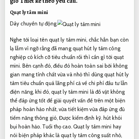
gió
Thiết kế theo yêu cầu.
Quạt ly tâm mini
Dây chuyền tự động.
Nghe tới loại tên quạt ly tâm mini, chắc hẳn bạn còn
lạ lẫm vì ngỡ rằng đã mang quạt hút ly tâm công
nghiệp có kích cỡ tiêu chuẩn rồi thì cần gì tới quạt
mini. Bên cạnh đó, điều đó hoàn toàn sai bởi không
gian mang tính chất vừa và nhỏ thì dùng quạt hút ly
tâm tiêu chuẩn quá lãng phí cả về chi phí đầu tư lẫn
điện năng, khi đó, quạt ly tâm mini là đồ vật không
thể đáp ứng tốt để giải quyết vấn đề trên một biện
pháp hoàn hảo nhất, vừa tiết kiệm vừa đáp ứng đủ
tiềm năng thông gió,
Được kiểm định kỹ.
hút khói
bụi hoàn hảo.
Tuổi thọ cao.
Quạt ly tâm mini hay
nói biện pháp khác là quạt ly tâm công suất nhỏ,