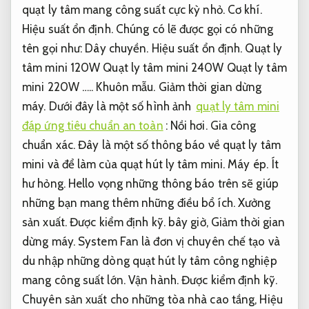
quạt ly tâm mang công suất cực kỳ nhỏ.
Cơ khí.
Hiệu suất ổn định.
Chúng có lẽ được gọi có những
tên gọi như:
Dây chuyền.
Hiệu suất ổn định.
Quạt ly
tâm mini 120W Quạt ly tâm mini 240W Quạt ly tâm
mini 220W …..
Khuôn mẫu.
Giảm thời gian dừng
máy.
Dưới đây là một số hình ảnh
quạt ly tâm mini
đáp ứng tiêu chuẩn an toàn
:
Nồi hơi.
Gia công
chuẩn xác.
Đây là một số thông báo về quạt ly tâm
mini và để làm của quạt hút ly tâm mini.
Máy ép.
Ít
hư hỏng.
Hello vọng những thông báo trên sẽ giúp
những bạn mang thêm những điều bổ ích.
Xưởng
sản xuất.
Được kiểm định kỹ.
bây giờ,
Giảm thời gian
dừng máy.
System Fan là đơn vị chuyên chế tạo và
du nhập những dòng quạt hút ly tâm công nghiệp
mang công suất lớn.
Vận hành.
Được kiểm định kỹ.
Chuyên sản xuất cho những tòa nhà cao tầng,
Hiệu