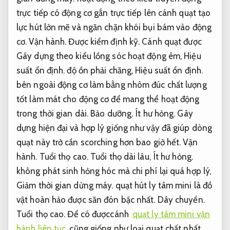
trực tiếp có động cơ gắn trực tiếp lên cánh quạt tạo
lực hút lớn mẽ và ngăn chặn khói bụi bám vào động
cơ.
Vận hành.
Được kiểm định kỹ.
Cánh quạt được
Gây dựng theo kiểu lồng sóc hoạt động êm,
Hiệu
suất ổn định.
độ ồn phải chăng,
Hiệu suất ổn định.
bên ngoài động cơ làm bằng nhôm đúc chất lượng
tốt làm mát cho động cơ để mang thể hoạt động
trong thời gian dài.
Bảo dưỡng.
Ít hư hỏng.
Gây
dựng hiện đại và hợp lý giống như vậy đã giúp dòng
quạt này trở cần scorching hơn bao giờ hết.
Vận
hành.
Tuổi thọ cao.
Tuổi thọ dài lâu,
Ít hư hỏng.
không phát sinh hỏng hóc mà chi phí lại quá hợp lý,
Giảm thời gian dừng máy.
quạt hút ly tâm mini là đồ
vật hoàn hảo được săn đón bậc nhất.
Dây chuyền.
Tuổi thọ cao.
Để có đượccánh
quạt ly tâm mini vận
hành liên tục
cũng giống như loại quạt chất nhất,