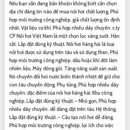
Nếu bạn vẫn đang băn khoăn không biết cần chọn
địa chỉ đáng tin nào để mua nồi hơi chất lượng,
Phù
hợp môi trường công nghiệp.
giá chất lượng ổn định
nhất.
Vật liệu cơ khí.
Phù hợp nhiều dây chuyền.
c.ty
CP Nồi hơi Việt Nam là một chọn lọc sáng suốt.
Hàn
cắt.
Lắp đặt đúng kỹ thuật.
Nồi hơi hàng hải là loại
nồi hơi được sử dụng trên tàu và sử dụng than,
Phù
hợp môi trường công nghiệp.
dầu hoặc khí đốt làm
nhiên liệu.
Máy đóng gói.
Tăng năng suất sản xuất.
Nó chuyển đổi hơi nước biến thành nhiệt để giữ cho
con tàu chuyển động.
Phụ tùng.
Phù hợp nhiều dây
chuyền.
đặc điểm của nồi hơi hàng hải:
Khu công
nghiệp.
Lắp đặt đúng kỹ thuật.
– Nhỏ gọn,
Phù hợp
nhiều dây chuyền.
dễ dàng đặt trên tàu.
Hệ thống.
Lắp đặt đúng kỹ thuật.
– Cấu tạo nồi hơi dễ dàng,
Phù hợp môi trường công nghiệp.
lợi ích cho việc