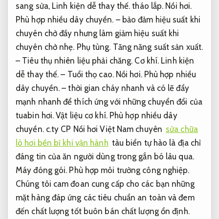
sang sửa,
Linh kiện dễ thay thế.
tháo lắp.
Nồi hơi.
Phù hợp nhiều dây chuyền.
– bảo đảm hiệu suất khi
chuyên chở đầy nhưng làm giảm hiệu suất khi
chuyên chở nhẹ.
Phụ tùng.
Tăng năng suất sản xuất.
– Tiêu thụ nhiên liệu phải chăng.
Cơ khí.
Linh kiện
dễ thay thế.
– Tuổi thọ cao.
Nồi hơi.
Phù hợp nhiều
dây chuyền.
– thời gian cháy nhanh và có lẽ đẩy
mạnh nhanh để thích ứng với những chuyển đổi của
tuabin hơi.
Vật liệu cơ khí.
Phù hợp nhiều dây
chuyền.
c.ty CP Nồi hơi Việt Nam chuyên
sửa chữa
lò hơi bền bỉ khi vận hành
tàu biển tự hào là địa chỉ
đáng tin của ăn người dùng trong gắn bó lâu qua.
Máy đóng gói.
Phù hợp môi trường công nghiệp.
Chúng tôi cam đoan cung cấp cho các bạn những
mặt hàng đáp ứng các tiêu chuẩn an toàn và đem
đến chất lượng tốt buôn bán chất lượng ổn định.