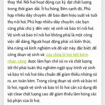
thay thế.
Nồi hơi hoạt động cực kỳ đạt chất lượng
trong thời gian dài.
Ít hư hỏng.
Bên cạnh đó,
Phù
hợp nhiều dây chuyền.
để bảo đảm hiệu suất và tuổi
thọ nồi hơi,
Phù hợp nhiều dây chuyền.
các bạn
cũng phải chú ý đến việc vệ sinh và bảo trì nồi hơi.
Vệ sinh và bảo trì nồi hơi không phải là một công
việc dễ dàng. Người hoạt động phải có kiến ​​thức,
khả năng và kinh nghiệm với đồ vật này. đặc biệt, để
công đoạn vệ sinh và
sửa chữa lò hơi tiết kiệm
nhân công
được làm hạn chế rủi ro và chất lượng
tốt thì phải tuân thủ nghiêm ngặt quy trình vệ sinh
và bảo trì nồi hơi tiêu chuẩn để giảm thiểu những rủi
ro, an toàn kém. Trong công đoạn vệ sinh và bảo trì
lò hơi, người vệ sinh và bảo trì lò hơi cần sử dụng đồ
vật clear chất lượng cao để giảm thiểu làm hỏng các
bộ phận của lò hơi.