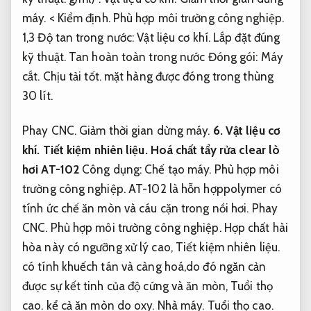
máy.
<
Kiểm định.
Phù hợp môi trường công nghiệp.
1,3 Độ tan trong nước:
Vật liệu cơ khí.
Lắp đặt đúng
kỹ thuật.
Tan hoàn toàn trong nước Đóng gói:
Máy
cắt.
Chịu tải tốt.
mặt hàng được đóng trong thùng
30 lít.
Phay CNC.
Giảm thời gian dừng máy.
6.
Vật liệu cơ
khí.
Tiết kiệm nhiên liệu.
Hoá chất tẩy rửa clear lò
hơi
AT-102
Công dụng:
Chế tạo máy.
Phù hợp môi
trường công nghiệp.
AT-102 là hỗn hợppolymer có
tính ức chế ăn mòn và cáu cặn trong nồi hơi.
Phay
CNC.
Phù hợp môi trường công nghiệp.
Hợp chất hài
hòa này có ngưỡng xử lý cao,
Tiết kiệm nhiên liệu.
có tính khuếch tán và càng hoá,do đó ngăn cản
được sự kết tinh của độ cứng và ăn mòn,
Tuổi thọ
cao.
kể cả ăn mòn do oxy.
Nhà máy.
Tuổi thọ cao.