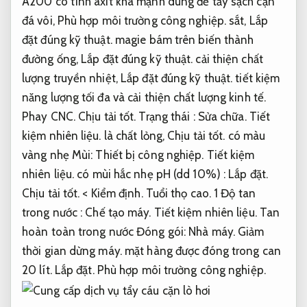
A200 có tính axit khá mạnh dùng để tẩy sạch cặn
đá vôi,
Phù hợp môi trường công nghiệp.
sắt,
Lắp
đặt đúng kỹ thuật.
magie bám trên biến thành
đường ống,
Lắp đặt đúng kỹ thuật.
cải thiện chất
lượng truyền nhiệt,
Lắp đặt đúng kỹ thuật.
tiết kiệm
năng lượng tối đa và cải thiện chất lượng kinh tế.
Phay CNC.
Chịu tải tốt.
Trạng thái :
Sửa chữa.
Tiết
kiệm nhiên liệu.
là chất lỏng,
Chịu tải tốt.
có màu
vàng nhẹ Mùi:
Thiết bị công nghiệp.
Tiết kiệm
nhiên liệu.
có mùi hắc nhẹ pH (dd 10%) :
Lắp đặt.
Chịu tải tốt.
<
Kiểm định.
Tuổi thọ cao.
1 Độ tan
trong nước :
Chế tạo máy.
Tiết kiệm nhiên liệu.
Tan
hoàn toàn trong nước Đóng gói:
Nhà máy.
Giảm
thời gian dừng máy.
mặt hàng được đóng trong can
20 lít.
Lắp đặt.
Phù hợp môi trường công nghiệp.