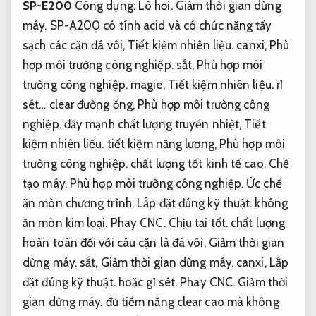
SP-E200
Công dụng:
Lò hơi.
Giảm thời gian dừng
máy.
SP-A200 có tính acid và có chức năng tẩy
sạch các cặn đá vôi,
Tiết kiệm nhiên liệu.
canxi,
Phù
hợp môi trường công nghiệp.
sắt,
Phù hợp môi
trường công nghiệp.
magie,
Tiết kiệm nhiên liệu.
rỉ
sét… clear đường ống,
Phù hợp môi trường công
nghiệp.
đẩy mạnh chất lượng truyền nhiệt,
Tiết
kiệm nhiên liệu.
tiết kiệm năng lượng,
Phù hợp môi
trường công nghiệp.
chất lượng tốt kinh tế cao.
Chế
tạo máy.
Phù hợp môi trường công nghiệp.
Ức chế
ăn mòn chương trình,
Lắp đặt đúng kỹ thuật.
không
ăn mòn kim loại.
Phay CNC.
Chịu tải tốt.
chất lượng
hoàn toàn đối với cáu cặn là đá vôi,
Giảm thời gian
dừng máy.
sắt,
Giảm thời gian dừng máy.
canxi,
Lắp
đặt đúng kỹ thuật.
hoặc gỉ sét.
Phay CNC.
Giảm thời
gian dừng máy.
đủ tiềm năng clear cao mà không