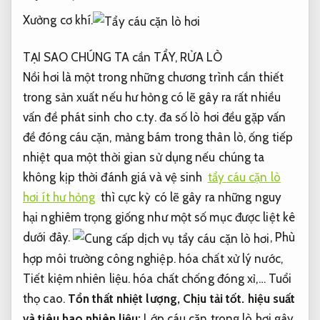
Xưởng cơ khí.
TẠI SAO CHÚNG TA cần TẨY, RỬA LÒ
Nồi hơi là một trong những chương trình cần thiết
trong sản xuất nếu hư hỏng có lẽ gây ra rất nhiều
vấn đề phát sinh cho c.ty. đa số lò hơi đều gặp vấn
đề đóng cáu cặn, mảng bám trong thân lò, ống tiếp
nhiệt qua một thời gian sử dụng nếu chúng ta
không kịp thời đánh giá và vệ sinh
tẩy cáu cặn lò
hơi ít hư hỏng
thì cực kỳ có lẽ gây ra những nguy
hại nghiêm trọng giống như một số mục được liệt kê
dưới đây.
,
Phù
hợp môi trường công nghiệp.
hóa chất xử lý nước,
Tiết kiệm nhiên liệu.
hóa chất chống đóng xỉ,…
Tuổi
thọ cao.
Tổn thất nhiệt lượng,
Chịu tải tốt.
hiệu suất
và tiêu hao nhiên liệu:
Lớp cáu cặn trong lò hơi gây