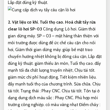
Lắp đặt đúng kỹ thuật.
2.
Vật liệu cơ khí.
Tuổi thọ cao.
Hoá chất tẩy rửa
clear lò hơi SP-03
Công dụng:
Lò hơi.
Giảm thời
gian dừng máy.
SP – 03 – mặt hàng thân thiện với
môi trường được dùng để ức chế cáu cặn cho nồi
hơi,
Giảm thời gian dừng máy.
giúp bề mặt trao
chuyển hướng nhiệt không bị đóng cáu cặn,
Lắp đặt
đúng kỹ thuật.
giảm thiểu ăn mòn,
Tuổi thọ cao.
đẩy
mạnh tối đa chất lượng truyền nhiệt,
Chịu tải tốt.
giảm mức chi phí hoạt động,
Tiết kiệm nhiên liệu.
đẩy mạnh tuổi thọ của chương trình.
Sửa chữa.
Chịu
tải tốt.
Trạng thái :
Phay CNC.
Chịu tải tốt.
Tồn tại ở
dạng dung dịch màu sắc :
Phay CNC.
Phù hợp môi
trường công nghiệp.
có màu vàng nhạt Điểm cháy :