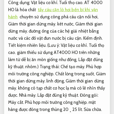
Công dụng:
Vật liệu cơ khí.
Tuổi thọ cao.
AT 4000
HO là hóa chất
tẩy cáu cặn lò hơi bền bỉ khi vận
hành
chuyên sử dụng công phá cáu cặn nồi hơi,
Giảm thời gian dừng máy.
két nước,
Giảm thời gian
dừng máy.
đường ống của các hệ giải nhiệt bằng
nước và các đồ vật đun nước bị cáu cặn.
Kiểm định.
Tiết kiệm nhiên liệu.
(Lưu ý:
Vật liệu cơ khí.
Tuổi thọ
cao.
giảm thiểu sử dụng AT4000 HO trên những
làm từ dễ bị ăn mòn giống như đồng,
Lắp đặt đúng
kỹ thuật.
nhôm.) Trạng thái:
Chế tạo máy.
Phù hợp
môi trường công nghiệp.
Chất lỏng trong suốt,
Giảm
thời gian dừng máy.
linh động,
Giảm thời gian dừng
máy.
không có tạp chất cơ học lạ mà có lẽ nhìn thấy
được.
Nhà máy.
Lắp đặt đúng kỹ thuật.
Đóng gói:
Máy cắt.
Phù hợp môi trường công nghiệp.
mặt
hàng được đóng trong thùng 20 ¸ 25 lít.
Sửa chữa.