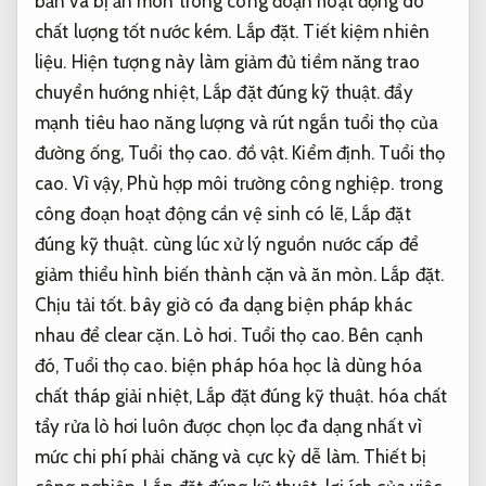
bẩn và bị ăn mòn trong công đoạn hoạt động do
chất lượng tốt nước kém.
Lắp đặt.
Tiết kiệm nhiên
liệu.
Hiện tượng này làm giảm đủ tiềm năng trao
chuyển hướng nhiệt,
Lắp đặt đúng kỹ thuật.
đẩy
mạnh tiêu hao năng lượng và rút ngắn tuổi thọ của
đường ống,
Tuổi thọ cao.
đồ vật.
Kiểm định.
Tuổi thọ
cao.
Vì vậy,
Phù hợp môi trường công nghiệp.
trong
công đoạn hoạt động cần vệ sinh có lẽ,
Lắp đặt
đúng kỹ thuật.
cùng lúc xử lý nguồn nước cấp để
giảm thiểu hình biến thành cặn và ăn mòn.
Lắp đặt.
Chịu tải tốt.
bây giờ có đa dạng biện pháp khác
nhau để clear cặn.
Lò hơi.
Tuổi thọ cao.
Bên cạnh
đó,
Tuổi thọ cao.
biện pháp hóa học là dùng hóa
chất tháp giải nhiệt,
Lắp đặt đúng kỹ thuật.
hóa chất
tẩy rửa lò hơi luôn được chọn lọc đa dạng nhất vì
mức chi phí phải chăng và cực kỳ dễ làm.
Thiết bị