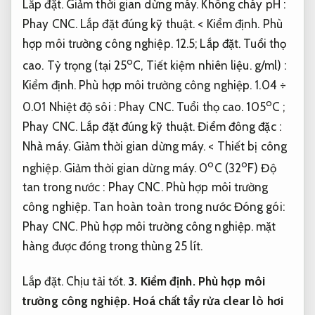
Lắp đặt.
Giảm thời gian dừng máy.
Không cháy pH :
Phay CNC.
Lắp đặt đúng kỹ thuật.
<
Kiểm định.
Phù
hợp môi trường công nghiệp.
12.5;
Lắp đặt.
Tuổi thọ
o
cao.
Tỷ trọng (tại 25
C,
Tiết kiệm nhiên liệu.
g/ml) :
Kiểm định.
Phù hợp môi trường công nghiệp.
1.04 ÷
o
0.01 Nhiệt độ sôi :
Phay CNC.
Tuổi thọ cao.
105
C ;
Phay CNC.
Lắp đặt đúng kỹ thuật.
Điểm đông đặc :
Nhà máy.
Giảm thời gian dừng máy.
<
Thiết bị công
o
o
nghiệp.
Giảm thời gian dừng máy.
0
C (32
F) Độ
tan trong nước :
Phay CNC.
Phù hợp môi trường
công nghiệp.
Tan hoàn toàn trong nước Đóng gói:
Phay CNC.
Phù hợp môi trường công nghiệp.
mặt
hàng được đóng trong thùng 25 lít.
Lắp đặt.
Chịu tải tốt.
3.
Kiểm định.
Phù hợp môi
trường công nghiệp.
Hoá chất tẩy rửa clear lò hơi