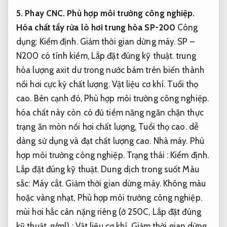
5.
Phay CNC.
Phù hợp môi trường công nghiệp.
Hóa chất tẩy rửa lò hơi trung hòa SP-200
Công
dụng:
Kiểm định.
Giảm thời gian dừng máy.
SP –
N200 có tính kiềm,
Lắp đặt đúng kỹ thuật.
trung
hòa lượng axit dư trong nước bám trên biến thành
nồi hơi cực kỳ chất lượng.
Vật liệu cơ khí.
Tuổi thọ
cao.
Bên cạnh đó,
Phù hợp môi trường công nghiệp.
hóa chất này còn có đủ tiềm năng ngăn chặn thực
trạng ăn mòn nồi hơi chất lượng,
Tuổi thọ cao.
dễ
dàng sử dụng và đạt chất lượng cao.
Nhà máy.
Phù
hợp môi trường công nghiệp.
Trạng thái :
Kiểm định.
Lắp đặt đúng kỹ thuật.
Dung dịch trong suốt Màu
sắc:
Máy cắt.
Giảm thời gian dừng máy.
Không màu
hoặc vàng nhạt,
Phù hợp môi trường công nghiệp.
mùi hơi hắc cân nặng riêng (ở 250C,
Lắp đặt đúng
kỹ thuật.
g/ml) :
Vật liệu cơ khí.
Giảm thời gian dừng