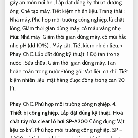
gây ăn mòn nồi hơi,
Lắp đặt đúng kỹ thuật.
đường
ống.
Chế tạo máy.
Tiết kiệm nhiên liệu.
Trạng thái :
Nhà máy.
Phù hợp môi trường công nghiệp.
là chất
lỏng,
Giảm thời gian dừng máy.
có màu vàng nhẹ
Mùi:
Nhà máy.
Giảm thời gian dừng máy.
có mùi hắc
nhẹ pH (dd 10%) :
Máy cắt.
Tiết kiệm nhiên liệu.
<
Phay CNC.
Lắp đặt đúng kỹ thuật.
1 Độ tan trong
nước :
Sửa chữa.
Giảm thời gian dừng máy.
Tan
hoàn toàn trong nước Đóng gói:
Vật liệu cơ khí.
Tiết
kiệm nhiên liệu.
mặt hàng được đóng trong can 20
lít.
Phay CNC.
Phù hợp môi trường công nghiệp.
4.
Thiết bị công nghiệp.
Lắp đặt đúng kỹ thuật.
Hoá
chất tẩy rửa clear lò hơi
SP-A200
Công dụng:
Vật
liệu cơ khí.
Phù hợp môi trường công nghiệp.
SP –