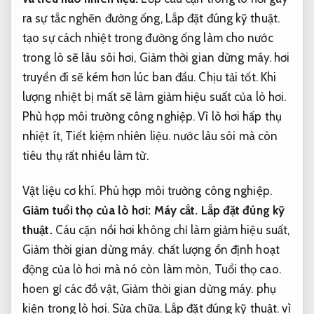
ra sự tắc nghẽn đường ống,
Lắp đặt đúng kỹ thuật.
tạo sự cách nhiệt trong đường ống làm cho nước
trong lò sẽ lâu sôi hơi,
Giảm thời gian dừng máy.
hơi
truyền đi sẽ kém hơn lúc ban đầu.
Chịu tải tốt.
Khi
lượng nhiệt bị mất sẽ làm giảm hiệu suất của lò hơi.
Phù hợp môi trường công nghiệp.
Vì lò hơi hấp thụ
nhiệt ít,
Tiết kiệm nhiên liệu.
nước lâu sôi mà còn
tiêu thụ rất nhiều làm từ.
Vật liệu cơ khí.
Phù hợp môi trường công nghiệp.
Giảm tuổi thọ của lò hơi:
Máy cắt.
Lắp đặt đúng kỹ
thuật.
Cáu cặn nồi hơi không chỉ làm giảm hiệu suất,
Giảm thời gian dừng máy.
chất lượng ổn định hoạt
động của lò hơi mà nó còn làm mòn,
Tuổi thọ cao.
hoen gỉ các đồ vật,
Giảm thời gian dừng máy.
phụ
kiện trong lò hơi.
Sửa chữa.
Lắp đặt đúng kỹ thuật.
vì