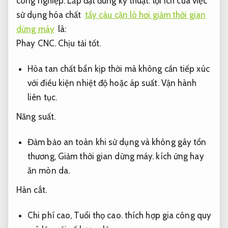
công nghiệp.
Lắp đặt đúng kỹ thuật.
lợi ích của việc
sử dụng hóa chất
tẩy cáu cặn lò hơi giảm thời gian
dừng máy
là:
Phay CNC.
Chịu tải tốt.
Hòa tan chất bẩn kịp thời mà không cần tiếp xúc
với điều kiện nhiệt độ hoặc áp suất.
Vận hành
liên tục.
Năng suất.
Đảm bảo an toàn khi sử dụng và không gây tổn
thương,
Giảm thời gian dừng máy.
kích ứng hay
ăn mòn da.
Hàn cắt.
Chi phí cao,
Tuổi thọ cao.
thích hợp gia công quy