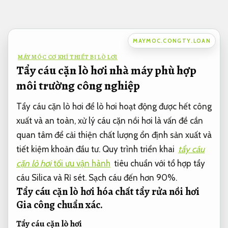
Bỏ
qua
nội
MAYMOC.CONGTY.LOAN
dung
MÁY MÓC CƠ KHÍ THIẾT BỊ LÒ LƠI
Tẩy cáu cặn lò hơi nhà máy phù hợp
môi trường công nghiệp
Tẩy cáu cặn lò hơi để lò hơi hoạt động được hết công
xuất và an toàn, xử lý cáu cặn nồi hơi là vấn đề cần
quan tâm để cải thiện chất lượng ổn định sản xuất và
tiết kiệm khoản đầu tư. Quy trình triển khai
tẩy cáu
cặn lò hơi
tối ưu vận hành
tiêu chuẩn với tổ hợp tẩy
cáu Silica và Rỉ sét. Sạch cáu đến hơn 90%.
Tẩy cáu cặn lò hơi hóa chất tẩy rửa nồi hơi
Gia công chuẩn xác.
Tẩy cáu cặn lò hơi